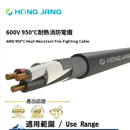
600V 950℃耐熱消防電纜
600V 950ºC Heat-Resistant Fire-Fighting Cable