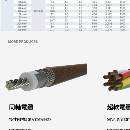
MORE PRODUCTS
同軸電纜
超軟電
特性阻抗50Ω/75Ω/93Ω
額定溫度80