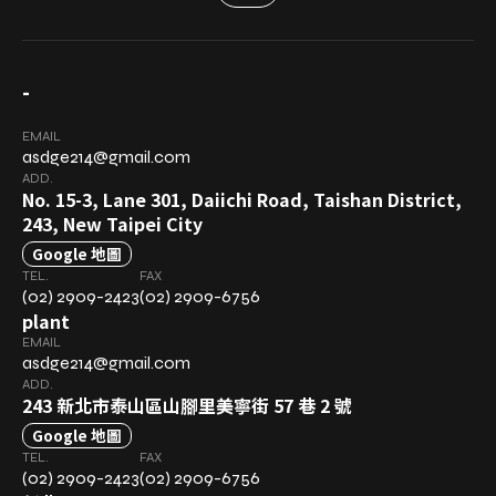
-
EMAIL
asdge214@gmail.com
ADD.
No. 15-3, Lane 301, Daiichi Road, Taishan District,
243, New Taipei City
Google 地圖
TEL.
FAX
(02) 2909-2423
(02) 2909-6756
plant
EMAIL
asdge214@gmail.com
ADD.
243 新北市泰山區山腳里美寧街 57 巷 2 號
Google 地圖
TEL.
FAX
(02) 2909-2423
(02) 2909-6756