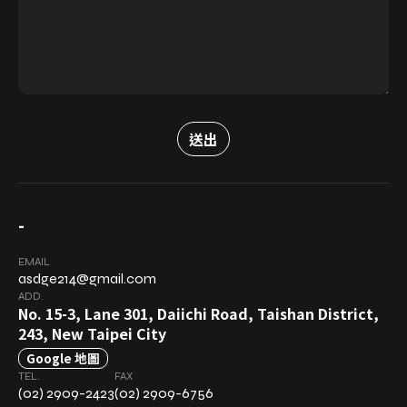
-
EMAIL
asdge214@gmail.com
ADD.
No. 15-3, Lane 301, Daiichi Road, Taishan District,
243, New Taipei City
Google 地圖
TEL.
FAX
(02) 2909-2423
(02) 2909-6756