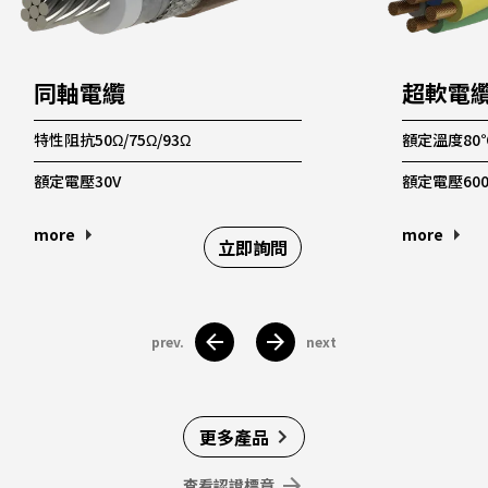
同軸電纜
超軟電
特性阻抗50Ω/75Ω/93Ω
額定溫度80
額定電壓30V
額定電壓600
more
more
立即詢問
prev.
next
更多產品
查看認證標章