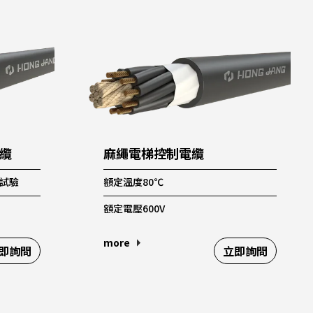
電纜
麻繩電梯控制電纜
熱試驗
額定溫度80℃
額定電壓600V
more
即詢問
立即詢問