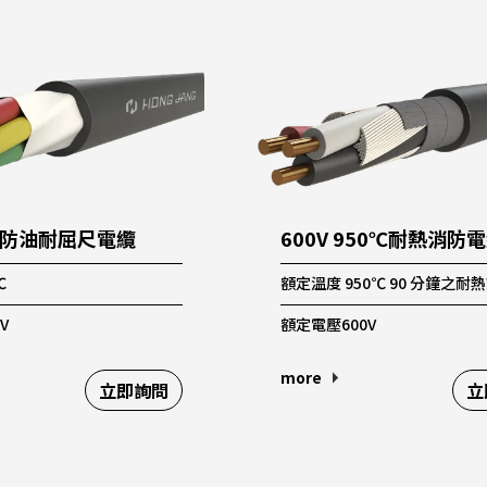
-防油耐屈尺電纜
600V 950℃耐熱消防
℃
額定溫度 950℃ 90 分鐘之耐
V
額定電壓600V
more
立即詢問
立