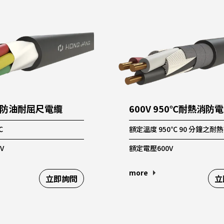
-防油耐屈尺電纜
600V 950℃耐熱消防
℃
額定溫度 950℃ 90 分鐘之耐
V
額定電壓600V
more
立即詢問
立