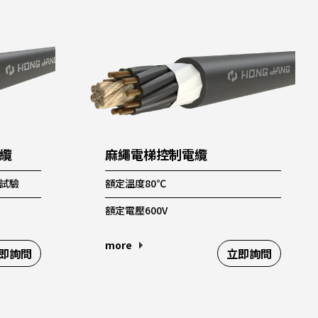
電纜
麻繩電梯控制電纜
熱試驗
額定溫度80℃
額定電壓600V
more
即詢問
立即詢問